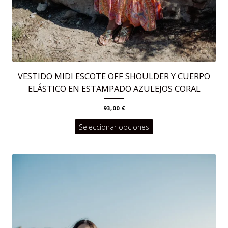
VESTIDO MIDI ESCOTE OFF SHOULDER Y CUERPO
ELÁSTICO EN ESTAMPADO AZULEJOS CORAL
93,00
€
Este
Seleccionar opciones
producto
tiene
múltiples
variantes.
Las
opciones
se