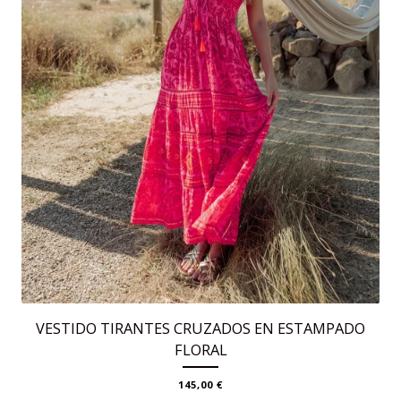
página
de
producto
VESTIDO TIRANTES CRUZADOS EN ESTAMPADO
FLORAL
145,00
€