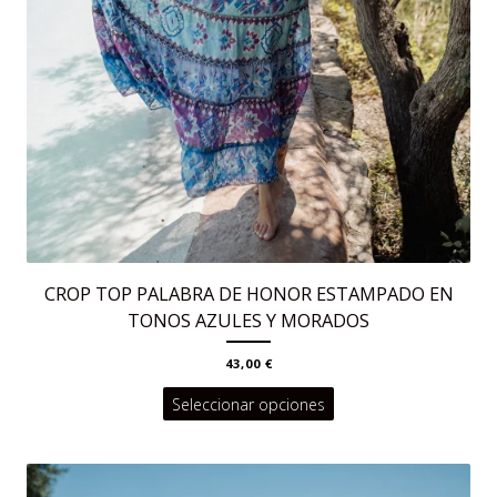
CROP TOP PALABRA DE HONOR ESTAMPADO EN
TONOS AZULES Y MORADOS
43,00
€
Este
Seleccionar opciones
producto
tiene
múltiples