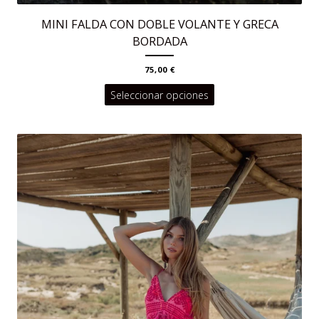
MINI FALDA CON DOBLE VOLANTE Y GRECA
BORDADA
75,00
€
Este
Seleccionar opciones
producto
tiene
múltiples
variantes.
Las
opciones
se
pueden
elegir
en
la