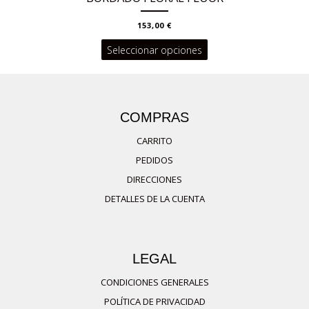
153,00
€
Este
Seleccionar opciones
producto
tiene
múltiples
COMPRAS
variantes.
CARRITO
Las
PEDIDOS
opciones
DIRECCIONES
se
DETALLES DE LA CUENTA
pueden
elegir
en
LEGAL
la
página
CONDICIONES GENERALES
de
POLÍTICA DE PRIVACIDAD