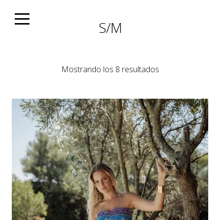
Skip
to
S/M
content
Ordenado
Mostrando los 8 resultados
por
los
últimos