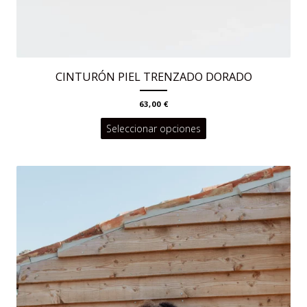
CINTURÓN PIEL TRENZADO DORADO
63,00
€
Este
Seleccionar opciones
producto
tiene
múltiples
variantes.
Las
opciones
se
pueden
elegir