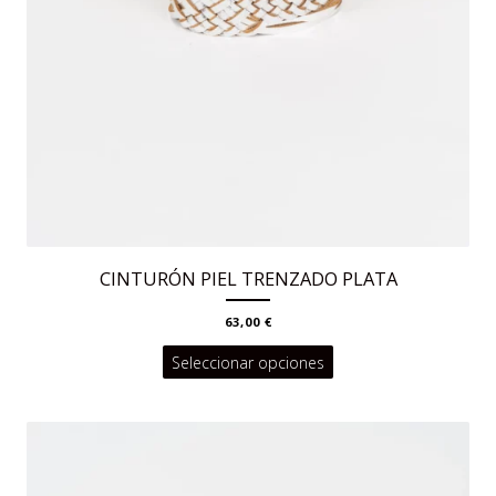
CINTURÓN PIEL TRENZADO PLATA
63,00
€
Este
Seleccionar opciones
producto
tiene
múltiples
variantes.