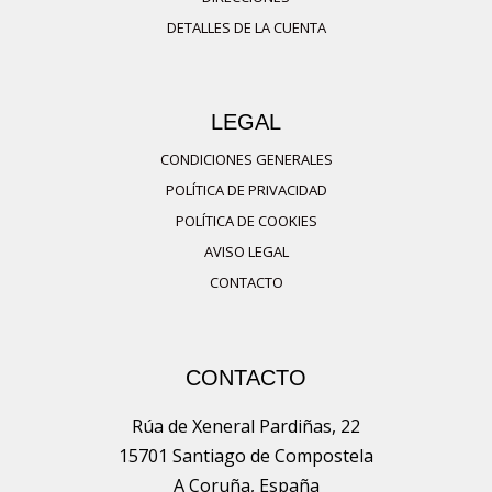
se
DETALLES DE LA CUENTA
pueden
elegir
en
LEGAL
la
página
CONDICIONES GENERALES
de
POLÍTICA DE PRIVACIDAD
producto
POLÍTICA DE COOKIES
AVISO LEGAL
CONTACTO
CONTACTO
Rúa de Xeneral Pardiñas, 22
15701 Santiago de Compostela
A Coruña, España