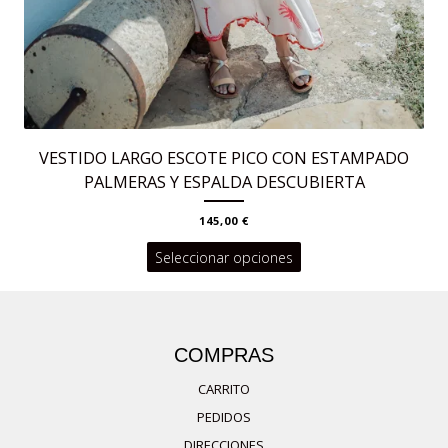
VESTIDO LARGO ESCOTE PICO CON ESTAMPADO
PALMERAS Y ESPALDA DESCUBIERTA
145,00
€
Este
Seleccionar opciones
producto
tiene
múltiples
COMPRAS
variantes.
CARRITO
Las
PEDIDOS
opciones
DIRECCIONES