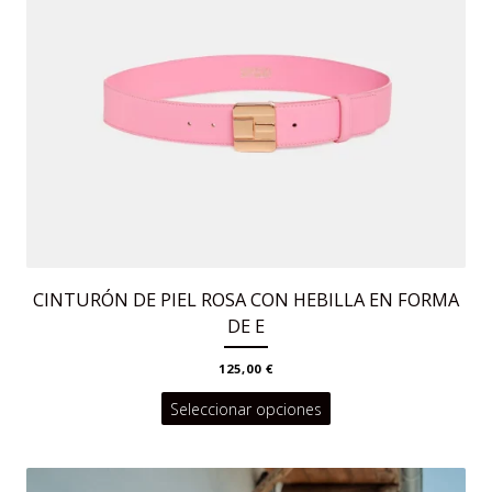
producto
CINTURÓN DE PIEL ROSA CON HEBILLA EN FORMA
DE E
125,00
€
Este
Seleccionar opciones
producto
tiene