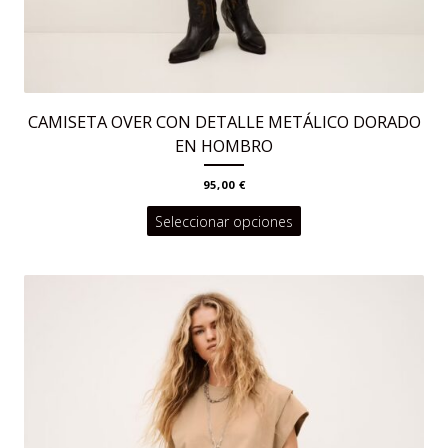
CAMISETA OVER CON DETALLE METÁLICO DORADO
EN HOMBRO
95,00
€
Este
Seleccionar opciones
producto
tiene
múltiples
variantes.
Las
opciones
se
pueden