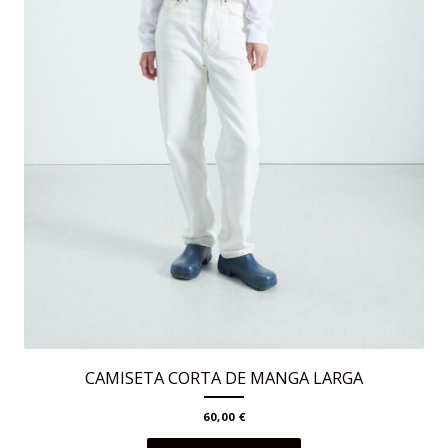
página
de
producto
CAMISETA CORTA DE MANGA LARGA
60,00
€