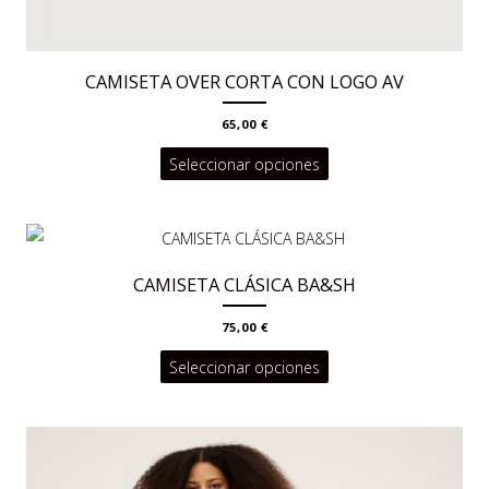
CAMISETA OVER CORTA CON LOGO AV
65,00
€
Este
Seleccionar opciones
producto
tiene
múltiples
CAMISETA CLÁSICA BA&SH
variantes.
Las
75,00
€
opciones
Este
Seleccionar opciones
se
producto
pueden
tiene
elegir
múltiples
en
variantes.