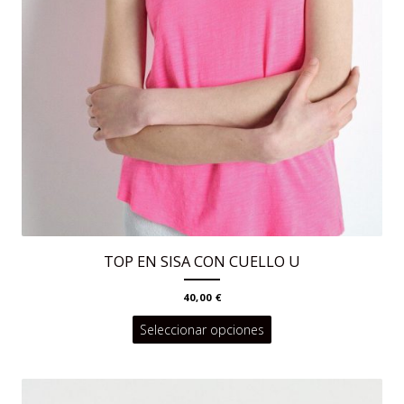
TOP EN SISA CON CUELLO U
40,00
€
Este
Seleccionar opciones
producto
tiene