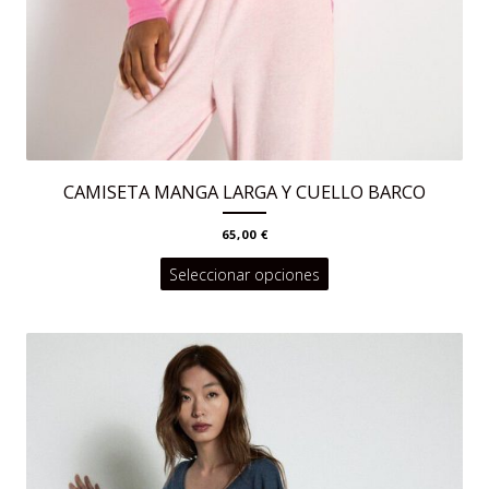
CAMISETA MANGA LARGA Y CUELLO BARCO
65,00
€
Este
Seleccionar opciones
producto
tiene
múltiples
variantes.
Las
opciones
se