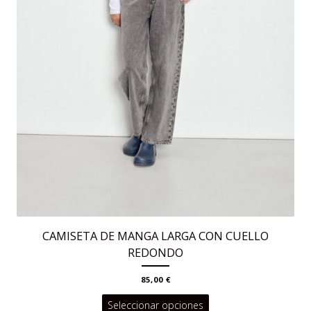
producto
CAMISETA DE MANGA LARGA CON CUELLO
REDONDO
85,00
€
Este
Seleccionar opciones