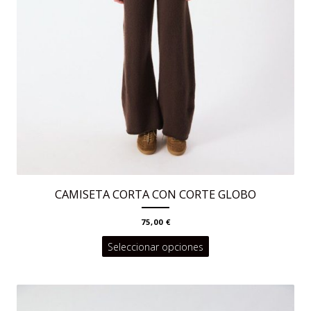
CAMISETA CORTA CON CORTE GLOBO
75,00
€
Este
Seleccionar opciones
producto
tiene
múltiples