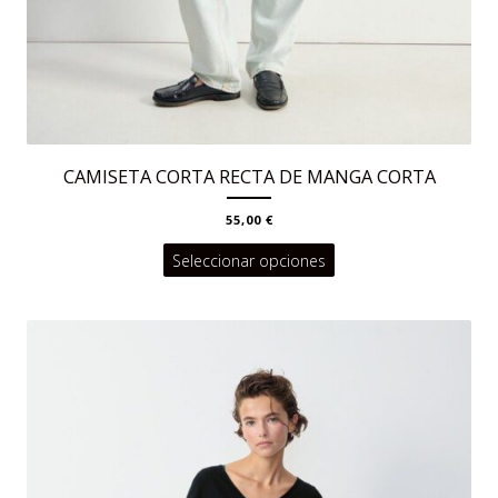
CAMISETA CORTA RECTA DE MANGA CORTA
55,00
€
Este
Seleccionar opciones
producto
tiene
múltiples
variantes.
Las
opciones
se