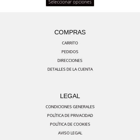
Este
Seleccionar opciones
producto
tiene
múltiples
COMPRAS
variantes.
CARRITO
Las
PEDIDOS
opciones
DIRECCIONES
se
DETALLES DE LA CUENTA
pueden
elegir
en
LEGAL
la
página
CONDICIONES GENERALES
de
POLÍTICA DE PRIVACIDAD
producto
POLÍTICA DE COOKIES
AVISO LEGAL