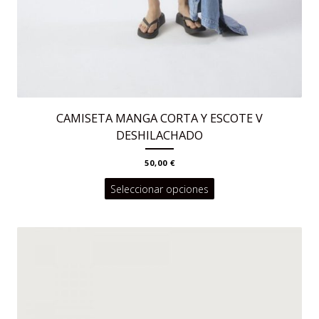
CAMISETA MANGA CORTA Y ESCOTE V
DESHILACHADO
50,00
€
Este
Seleccionar opciones
producto
tiene
múltiples
variantes.
Las
opciones