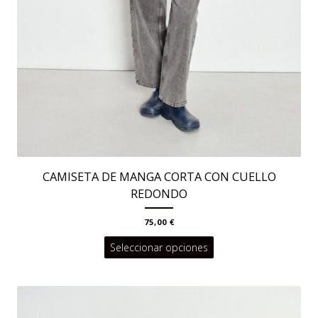
CAMISETA DE MANGA CORTA CON CUELLO
REDONDO
75,00
€
Este
Seleccionar opciones
producto
tiene
múltiples