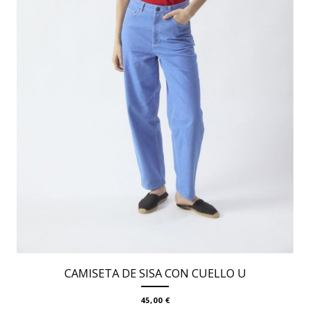
página
de
producto
CAMISETA DE SISA CON CUELLO U
45,00
€