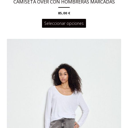
CAMISETA OVER CON HOMBRERAS MARCADAS
85,00
€
Este
Seleccionar opciones
producto
tiene
múltiples
variantes.
Las
opciones
se
pueden
elegir
en
la
página
de