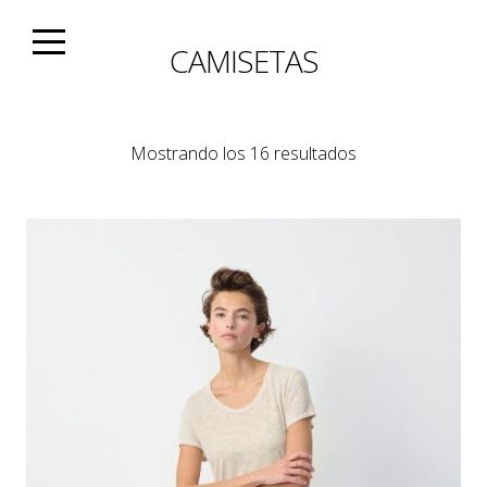
Skip
to
CAMISETAS
content
Ordenado
Mostrando los 16 resultados
por
los
últimos