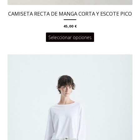
CAMISETA RECTA DE MANGA CORTA Y ESCOTE PICO
45,00
€
Este
Seleccionar opciones
producto
tiene
múltiples
variantes.
Las
opciones
se
pueden
elegir
en
la