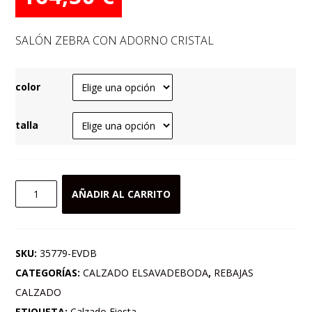
precio
precio
original
actual
SALÓN ZEBRA CON ADORNO CRISTAL
era:
es:
235,00 €.
164,50 €.
color
talla
SALÓN
AÑADIR AL CARRITO
ZEBRA
CON
ADORNO
SKU:
35779-EVDB
CRISTAL
CATEGORÍAS:
CALZADO ELSAVADEBODA
,
REBAJAS
cantidad
CALZADO
ETIQUETA:
Calzado Fiesta