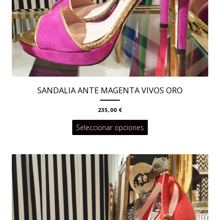
SANDALIA ANTE MAGENTA VIVOS ORO
235,00
€
Este
Seleccionar opciones
producto
tiene
múltiples
variantes.
Las
opciones