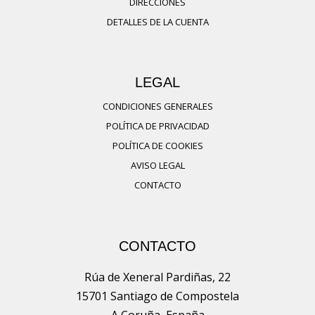
DIRECCIONES
se
DETALLES DE LA CUENTA
pueden
elegir
en
LEGAL
la
página
CONDICIONES GENERALES
de
POLÍTICA DE PRIVACIDAD
producto
POLÍTICA DE COOKIES
AVISO LEGAL
CONTACTO
CONTACTO
Rúa de Xeneral Pardiñas, 22
15701 Santiago de Compostela
A Coruña, España