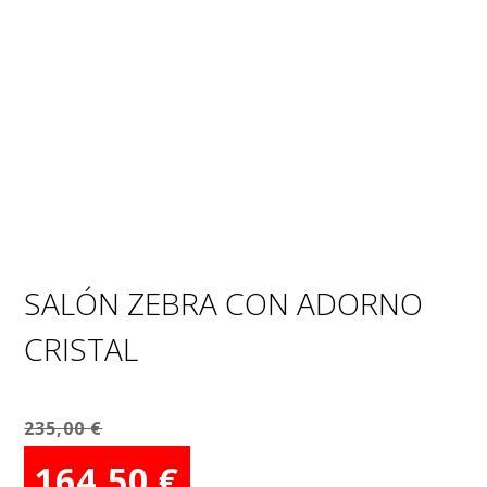
SALÓN ZEBRA CON ADORNO
CRISTAL
235,00
€
El
El
164,50
€