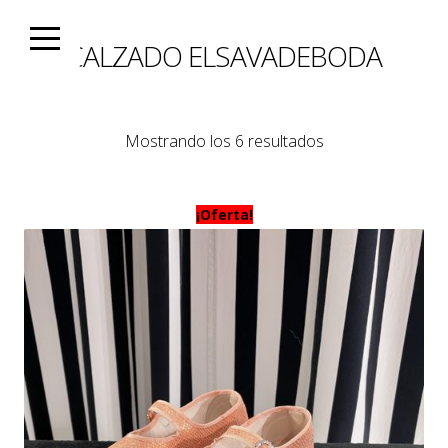
Skip
to
CALZADO ELSAVADEBODA
content
Ordenado
Mostrando los 6 resultados
por
los
¡Oferta!
últimos