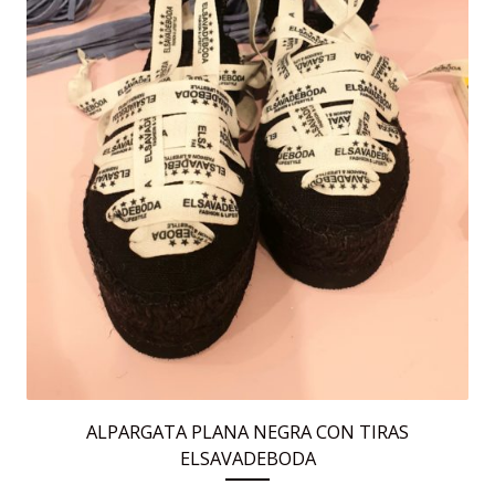
la
página
de
producto
ALPARGATA PLANA NEGRA CON TIRAS
ELSAVADEBODA