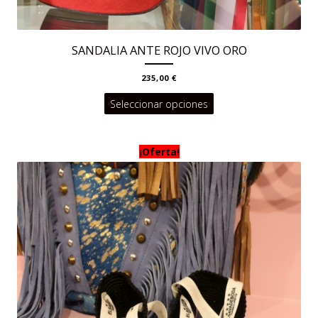
SANDALIA ANTE ROJO VIVO ORO
235,00
€
Este
Seleccionar opciones
producto
tiene
¡Oferta!
múltiples
variantes.
Las
opciones
se
pueden
elegir
en