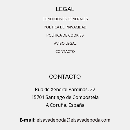
en
LEGAL
la
página
CONDICIONES GENERALES
de
POLÍTICA DE PRIVACIDAD
producto
POLÍTICA DE COOKIES
AVISO LEGAL
CONTACTO
CONTACTO
Rúa de Xeneral Pardiñas, 22
15701 Santiago de Compostela
A Coruña, España
E-mail:
elsavadeboda@elsavadeboda.com