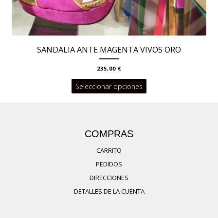
producto
SANDALIA ANTE MAGENTA VIVOS ORO
235,00
€
Este
Seleccionar opciones
producto
tiene
múltiples
COMPRAS
variantes.
CARRITO
Las
PEDIDOS
opciones
DIRECCIONES
se
DETALLES DE LA CUENTA
pueden
elegir