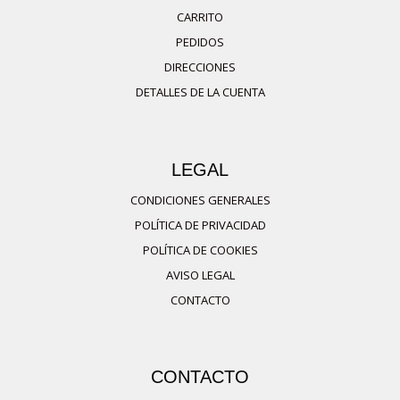
CARRITO
Las
PEDIDOS
opciones
DIRECCIONES
se
DETALLES DE LA CUENTA
pueden
elegir
en
LEGAL
la
página
CONDICIONES GENERALES
de
POLÍTICA DE PRIVACIDAD
producto
POLÍTICA DE COOKIES
AVISO LEGAL
CONTACTO
CONTACTO