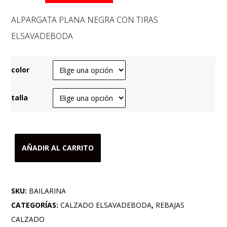
original
actual
ALPARGATA PLANA NEGRA CON TIRAS
era:
es:
ELSAVADEBODA
95,00 €.
47,50 €.
color
talla
AÑADIR AL CARRITO
ALPARGATA
PLANA
NEGRA
SKU:
BAILARINA
CON
CATEGORÍAS:
CALZADO ELSAVADEBODA
,
REBAJAS
TIRAS
CALZADO