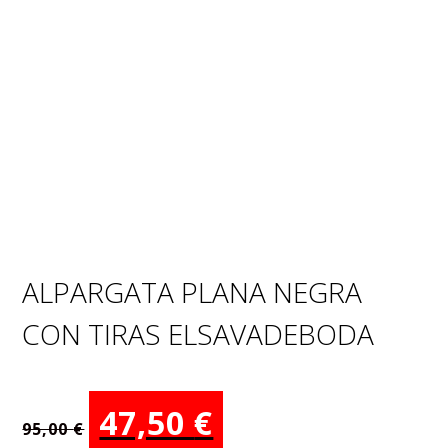
ALPARGATA PLANA NEGRA
CON TIRAS ELSAVADEBODA
El
El
47,50
€
95,00
€
precio
precio