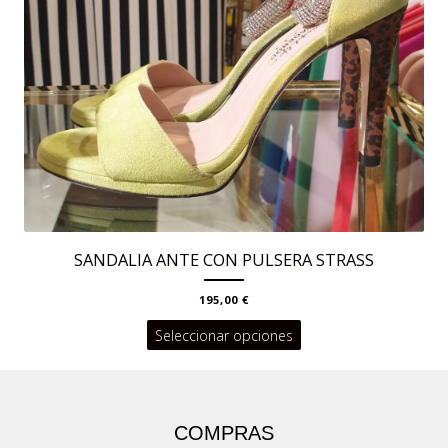
pueden
elegir
en
la
página
de
producto
SANDALIA ANTE CON PULSERA STRASS
195,00
€
Este
Seleccionar opciones
producto
tiene
múltiples
COMPRAS
variantes.