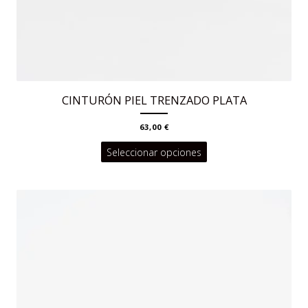
CINTURÓN PIEL TRENZADO PLATA
63,00
€
Este
Seleccionar opciones
producto
tiene
múltiples
variantes.
Las
opciones
se
pueden