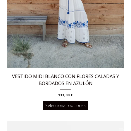
VESTIDO MIDI BLANCO CON FLORES CALADAS Y
BORDADOS EN AZULÓN
133,00
€
Este
Seleccionar opciones
producto
tiene
múltiples