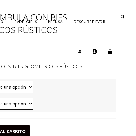
AMBULA CON BIES
LO
EVDB GIRLS
PRENSA
DESCUBRE EVDB
COS RÚSTICOS
 CON BIES GEOMÉTRICOS RÚSTICOS
 AL CARRITO