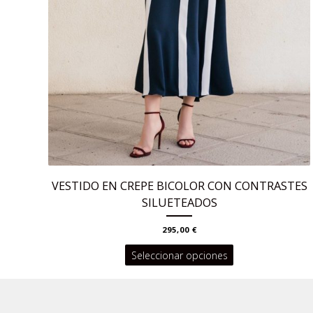
VESTIDO EN CREPE BICOLOR CON CONTRASTES
SILUETEADOS
295,00
€
Este
Seleccionar opciones
producto
tiene
múltiples