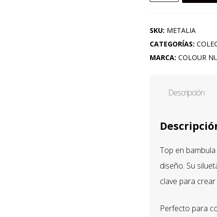
EN
BAMBULA
CON
SKU:
METALIA
BIES
CATEGORÍAS:
COLEC
GEOMÉTRICOS
MARCA:
COLOUR N
RÚSTICOS
cantidad
Descripción
Descripció
Top en bambula c
diseño. Su silue
clave para crear
Perfecto para c