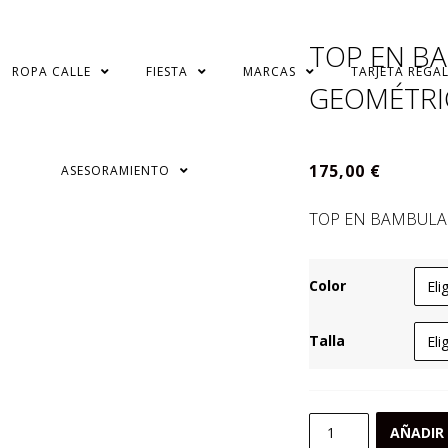
TOP EN B
ROPA CALLE
FIESTA
MARCAS
TARJETA REGA
GEOMÉTRI
175,00
€
ASESORAMIENTO
TOP EN BAMBULA
Color
Talla
TOP
AÑADIR