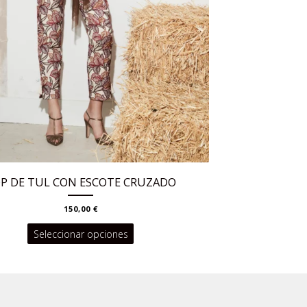
P DE TUL CON ESCOTE CRUZADO
150,00
€
Este
Seleccionar opciones
producto
tiene
múltiples