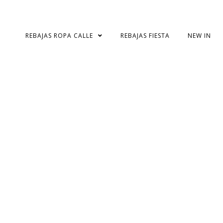
Skip
to
content
REBAJAS ROPA CALLE
REBAJAS FIESTA
NEW IN