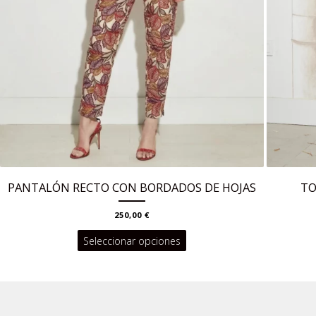
PANTALÓN RECTO CON BORDADOS DE HOJAS
TO
250,00
€
Este
Seleccionar opciones
producto
tiene
múltiples