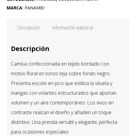
TOSTADOS
MARCA:
PANAMBI
CON
NARANJA
Descripción
Información adicional
Y
ESCOTE
Descripción
PICO
CON
Camisa confeccionada en tejido bordado con
ALERONES
motivo floral en tonos teja sobre fondo negro.
cantidad
Presenta escote en pico que estiliza la silueta y
mangas con volantes estructurados que aportan
volumen y un aire contemporáneo. Los vivos en
contraste realzan el diseño y añaden un toque
distintivo. Una prenda versátil y elegante, perfecta
para ocasiones especiales.