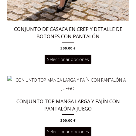
CONJUNTO DE CASACA EN CREP Y DETALLE DE
BOTONES CON PANTALÓN
300,00
€
Este
Seleccionar opciones
producto
tiene
múltiples
variantes.
CONJUNTO TOP MANGA LARGA Y FAJÍN CON
Las
PANTALÓN A JUEGO
opciones
se
300,00
€
pueden
Este
Seleccionar opciones
elegir