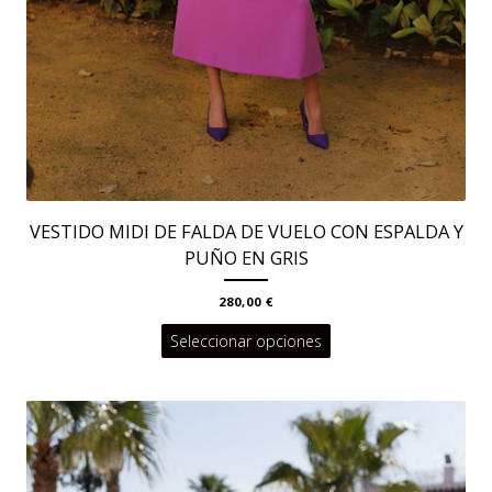
VESTIDO MIDI DE FALDA DE VUELO CON ESPALDA Y
PUÑO EN GRIS
280,00
€
Este
Seleccionar opciones
producto
tiene
múltiples
variantes.