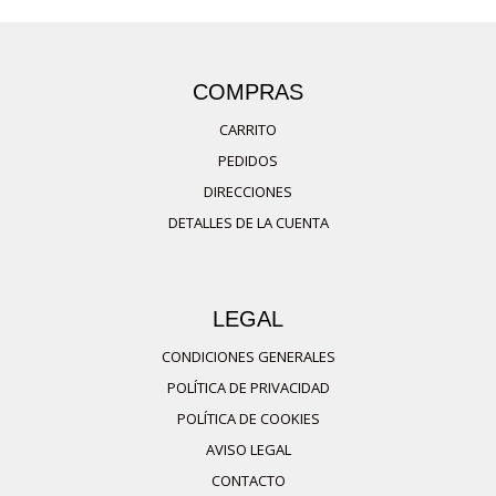
producto
en
tiene
la
múltiples
COMPRAS
página
variantes.
de
CARRITO
Las
producto
PEDIDOS
opciones
DIRECCIONES
se
DETALLES DE LA CUENTA
pueden
elegir
en
LEGAL
la
página
CONDICIONES GENERALES
de
POLÍTICA DE PRIVACIDAD
producto
POLÍTICA DE COOKIES
AVISO LEGAL
CONTACTO