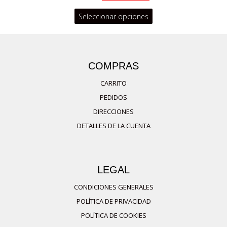
original
actual
Este
Seleccionar opciones
era:
es:
75,00 €.
37,50 €.
producto
tiene
múltiples
COMPRAS
variantes.
CARRITO
Las
PEDIDOS
opciones
DIRECCIONES
se
DETALLES DE LA CUENTA
pueden
elegir
en
LEGAL
la
página
CONDICIONES GENERALES
de
POLÍTICA DE PRIVACIDAD
producto
POLÍTICA DE COOKIES