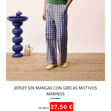
la
página
de
producto
JERSEY SIN MANGAS CON GRECAS MOTIVOS
MARINOS
El
El
37,50
€
75,00
€
precio
precio