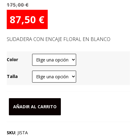
175,00
€
El
El
87,50
€
precio
precio
original
actual
SUDADERA CON ENCAJE FLORAL EN BLANCO
era:
es:
175,00 €.
87,50 €.
Color
Talla
AÑADIR AL CARRITO
SUDADERA
CON
ENCAJE
SKU:
JISTA