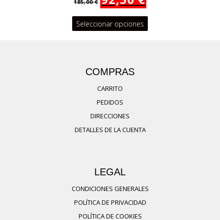
185,00
€
precio
precio
original
actual
Este
Seleccionar opciones
era:
es:
185,00 €.
92,50 €.
producto
tiene
múltiples
COMPRAS
variantes.
CARRITO
Las
PEDIDOS
opciones
DIRECCIONES
se
DETALLES DE LA CUENTA
pueden
elegir
en
LEGAL
la
página
CONDICIONES GENERALES
de
POLÍTICA DE PRIVACIDAD
producto
POLÍTICA DE COOKIES