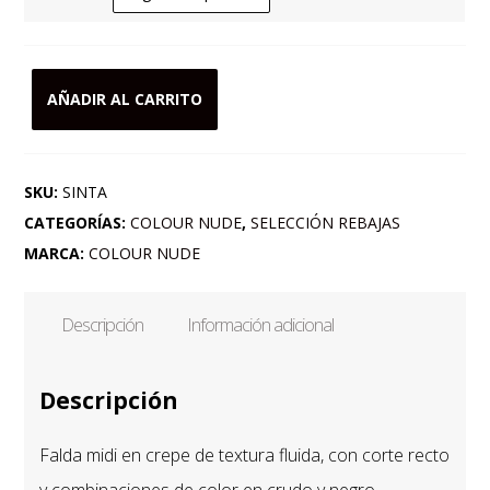
AÑADIR AL CARRITO
FALDA
EVASÉ
EN
SKU:
SINTA
MALLA
CATEGORÍAS:
COLOUR NUDE
,
SELECCIÓN REBAJAS
TRENZADA
MARCA:
COLOUR NUDE
EN
FONDO
Descripción
Información adicional
CRUDO
cantidad
Descripción
Falda midi en crepe de textura fluida, con corte recto
y combinaciones de color en crudo y negro.