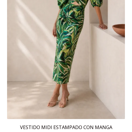
en
la
página
de
producto
VESTIDO MIDI ESTAMPADO CON MANGA