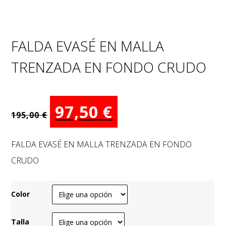
FALDA EVASÉ EN MALLA
TRENZADA EN FONDO CRUDO
El
El
97,50
€
195,00
€
precio
precio
original
actual
FALDA EVASÉ EN MALLA TRENZADA EN FONDO
era:
es:
CRUDO
195,00 €.
97,50 €.
Color
Talla