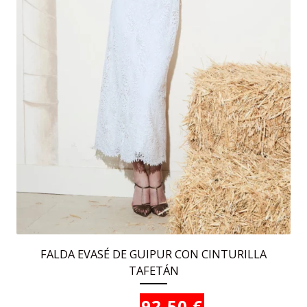
de
producto
FALDA EVASÉ DE GUIPUR CON CINTURILLA
TAFETÁN
El
El
92,50
€