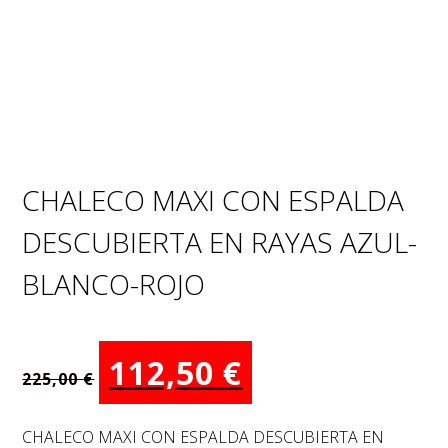
CHALECO MAXI CON ESPALDA
DESCUBIERTA EN RAYAS AZUL-
BLANCO-ROJO
El
El
112,50
€
225,00
€
precio
precio
original
actual
CHALECO MAXI CON ESPALDA DESCUBIERTA EN