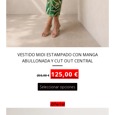
VESTIDO MIDI ESTAMPADO CON MANGA
ABULLONADA Y CUT OUT CENTRAL
El
El
125,00
€
250,00
€
precio
precio
original
actual
Este
Seleccionar opciones
era:
es:
250,00 €.
125,00 €.
producto
tiene
¡Oferta!
múltiples