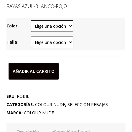
era:
es:
RAYAS AZUL-BLANCO-ROJO
225,00 €.
112,50 €.
Color
Talla
AÑADIR AL CARRITO
CHALECO
MAXI
CON
SKU:
ROBIE
ESPALDA
CATEGORÍAS:
COLOUR NUDE
,
SELECCIÓN REBAJAS
DESCUBIERTA
MARCA:
COLOUR NUDE
EN
RAYAS
Descripción
Información adicional