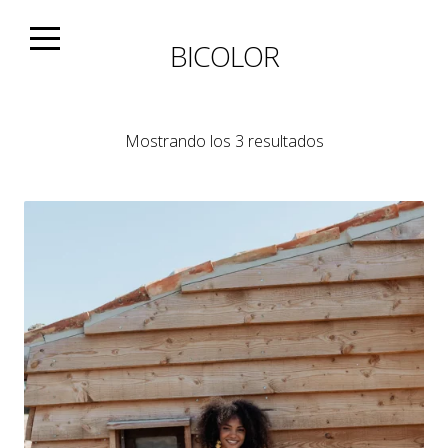
Skip
to
BICOLOR
content
Ordenado
Mostrando los 3 resultados
por
los
últimos