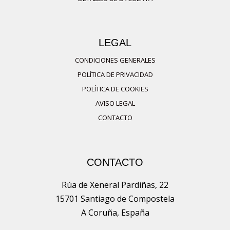
pueden
elegir
en
LEGAL
la
página
CONDICIONES GENERALES
de
POLÍTICA DE PRIVACIDAD
producto
POLÍTICA DE COOKIES
AVISO LEGAL
CONTACTO
CONTACTO
Rúa de Xeneral Pardiñas, 22
15701 Santiago de Compostela
A Coruña, España