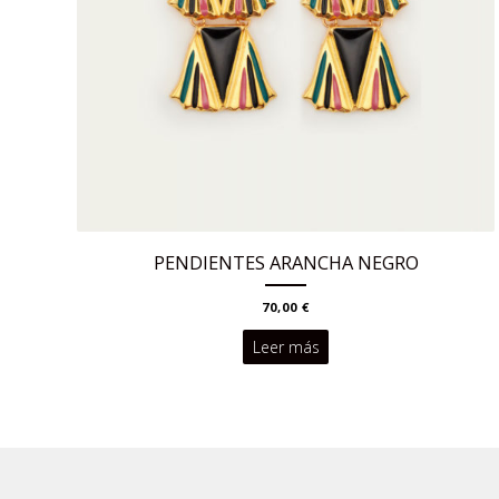
la
página
de
producto
PENDIENTES ARANCHA NEGRO
70,00
€
Leer más