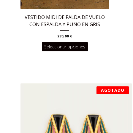
VESTIDO MIDI DE FALDA DE VUELO
CON ESPALDA Y PUÑO EN GRIS
280,00
€
Este
Seleccionar opciones
producto
tiene
múltiples
variantes.
Las
AGOTADO
opciones
se
pueden
elegir
en