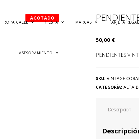
PENDIENT
AGOTADO
ROPA CALLE
FIESTA
MARCAS
TARJETA REGA
50,00
€
ASESORAMIENTO
PENDIENTES VIN
SKU:
VINTAGE CORA
CATEGORÍA:
ALTA B
Descripción
Descripció